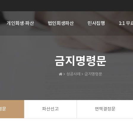
개인회생·파산
법인회생파산
민사집행
1:1 
금지명령문
성공사례
금지명령문
령문
파산선고
면책결정문