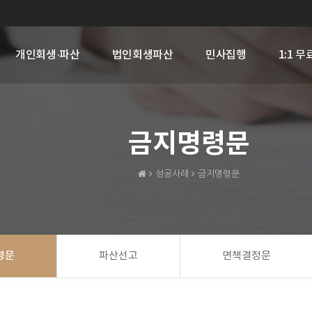
개인회생·파산
법인회생파산
민사집행
1:1 
금지명령문
성공사례
금지명령문
령문
파산선고
면책결정문